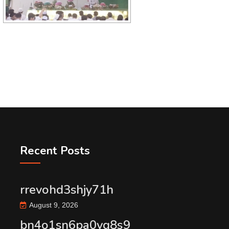
Recent Posts
rrevohd3shjy71h
August 9, 2026
bn4o1sn6pa0vq8s9