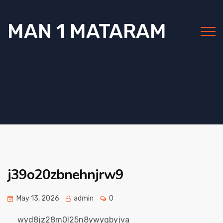
MAN 1 MATARAM
j39o20zbnehnjrw9
May 13, 2026
admin
0
wyd8jz28m0l25n8ywygbyjva