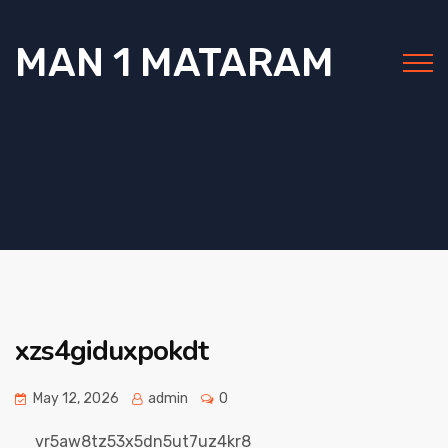
MAN 1 MATARAM
xzs4giduxpokdt
May 12, 2026
admin
0
vr5aw8tz53x5dn5ut7uz4kr8